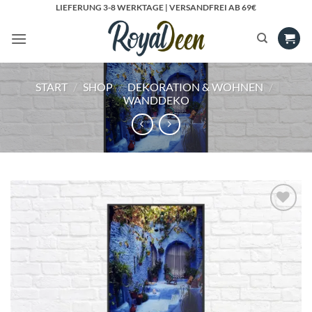
Zum
LIEFERUNG 3-8 WERKTAGE | VERSANDFREI AB 69€
Inhalt
springen
START
/
SHOP
/
DEKORATION & WOHNEN
/
WANDDEKO
Add to
Wishlist