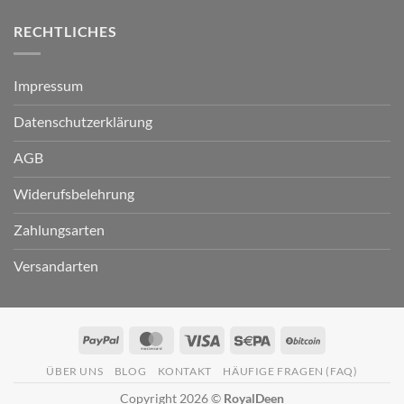
RECHTLICHES
Impressum
Datenschutzerklärung
AGB
Widerufsbelehrung
Zahlungsarten
Versandarten
PayPal
MasterCard
Visa
Sepa
BitCoin
ÜBER UNS
BLOG
KONTAKT
HÄUFIGE FRAGEN (FAQ)
Copyright 2026 ©
RoyalDeen