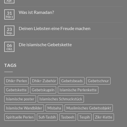
Apr.
Keine
Kommentare
zu
Was ist Ramadan?
31
Schenken
im
März
Keine
Islam
Kommentare
zu
Deinen Liebsten eine Freude machen
23
Was
ist
Sep.
Keine
Ramadan?
Kommentare
zu
Die islamische Gebetskette
06
Deinen
Liebsten
Okt.
Keine
eine
Kommentare
Freude
zu
machen
Die
TAGS
islamische
Gebetskette
Dhikr-Perlen
Dhikr-Zubehör
Gebetsbeads
Gebetschnur
Gebetskette
Gebetskugeln
Islamische Perlenkette
Islamische poster
Islamisches Schmuckstück
Islamische Wandbilder
Misbaha
Muslimisches Gebetsobjekt
Spirituelle Perlen
Sufi-Tasbih
Tasbeeh
Tespih
Zikr-Kette