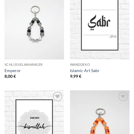
Add to
Add to
Wishlist
Wishlist
SCHLÜSSELANHÄNGER
WANDDEKO
Emperor
Islamic Art Sabr
8,00
€
9,99
€
Add to
Add to
Wishlist
Wishlist