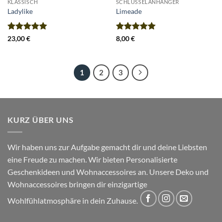
KLASSISCH
SCHLÜSSELANHÄNGER
Ladylike
Limeade
Bewertet
Bewertet
23,00
€
8,00
€
mit
5
von
mit
5
von
5
5
1
2
3
KURZ ÜBER UNS
Wir haben uns zur Aufgabe gemacht dir und deine Liebsten
eine Freude zu machen. Wir bieten Personalisierte
Geschenkideen und Wohnaccessoires an. Unsere Deko und
Wohnaccessoires bringen dir einzigartige
Wohlfühlatmosphäre in dein Zuhause.