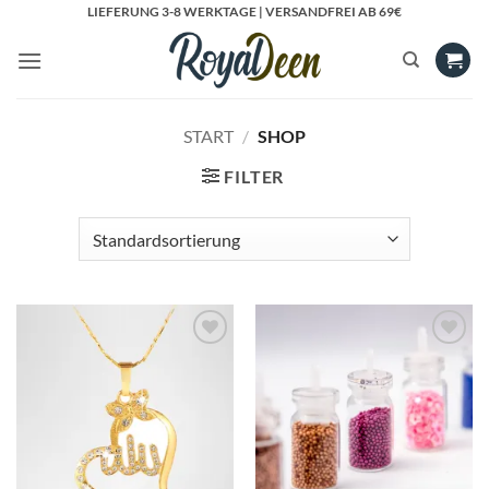
Zum
LIEFERUNG 3-8 WERKTAGE | VERSANDFREI AB 69€
Inhalt
springen
START
/
SHOP
FILTER
Add to
Add to
Wishlist
Wishlist