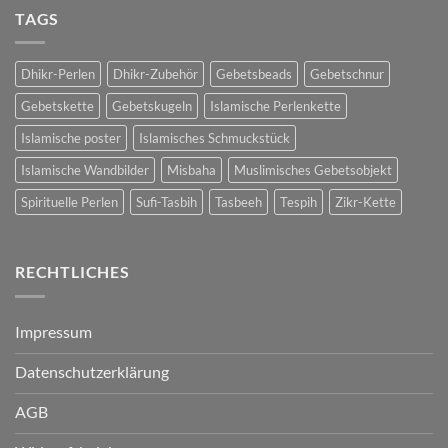
TAGS
Dhikr-Perlen
Dhikr-Zubehör
Gebetsbeads
Gebetschnur
Gebetskette
Gebetskugeln
Islamische Perlenkette
Islamische poster
Islamisches Schmuckstück
Islamische Wandbilder
Misbaha
Muslimisches Gebetsobjekt
Spirituelle Perlen
Sufi-Tasbih
Tasbeeh
Tespih
Zikr-Kette
RECHTLICHES
Impressum
Datenschutzerklärung
AGB