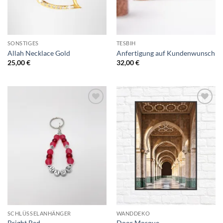
SONSTIGES
TESBIH
Allah Necklace Gold
Anfertigung auf Kundenwunsch
25,00
€
32,00
€
Add to
Add to
Wishlist
Wishlist
SCHLÜSSELANHÄNGER
WANDDEKO
Bright Red
Door Mosque