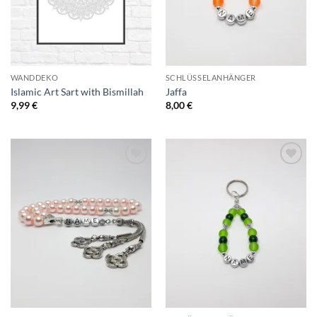
WANDDEKO
SCHLÜSSELANHÄNGER
Islamic Art Sart with Bismillah
Jaffa
9,99
€
8,00
€
Add to
Add to
Wishlist
Wishlist