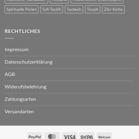
Spirituelle Perlen
Sufi-Tasbih
Tasbeeh
Tespih
Zikr-Kette
RECHTLICHES
Impressum
Datenschutzerklärung
AGB
Widerufsbelehrung
Zahlungsarten
Versandarten
PayPal
MasterCard
Visa
Sepa
BitCoin