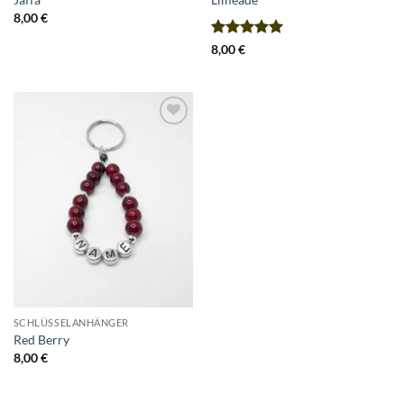
8,00
€
Bewertet
8,00
€
mit
5
von
5
Add to
Wishlist
SCHLÜSSELANHÄNGER
Red Berry
8,00
€