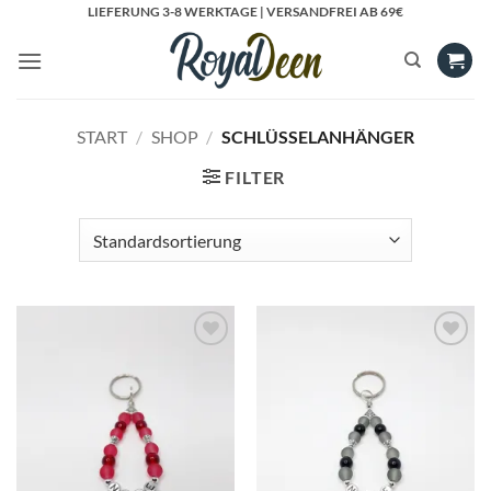
Zum
LIEFERUNG 3-8 WERKTAGE | VERSANDFREI AB 69€
Inhalt
springen
START
/
SHOP
/
SCHLÜSSELANHÄNGER
FILTER
Add to
Add to
Wishlist
Wishlist