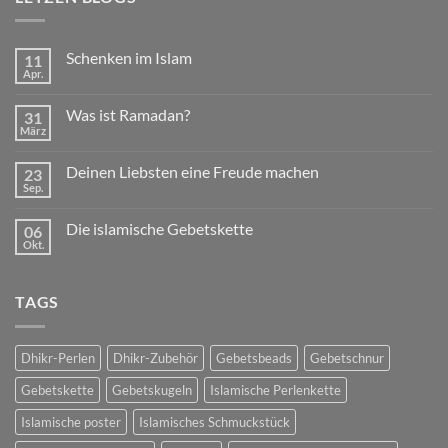
Schenken im Islam
11
Apr.
Keine
Kommentare
zu
Was ist Ramadan?
31
Schenken
im
März
Keine
Islam
Kommentare
zu
Deinen Liebsten eine Freude machen
23
Was
ist
Sep.
Keine
Ramadan?
Kommentare
zu
Die islamische Gebetskette
06
Deinen
Liebsten
Okt.
Keine
eine
Kommentare
Freude
zu
machen
Die
TAGS
islamische
Gebetskette
Dhikr-Perlen
Dhikr-Zubehör
Gebetsbeads
Gebetschnur
Gebetskette
Gebetskugeln
Islamische Perlenkette
Islamische poster
Islamisches Schmuckstück