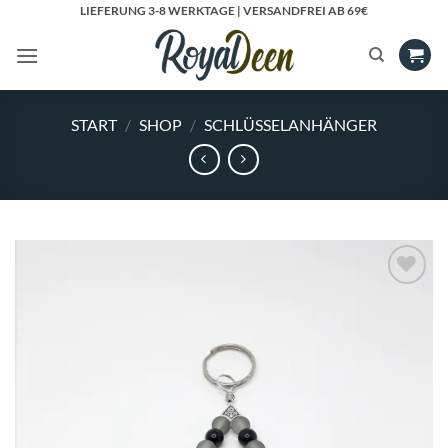
Zum
LIEFERUNG 3-8 WERKTAGE | VERSANDFREI AB 69€
Inhalt
springen
START
/
SHOP
/
SCHLÜSSELANHÄNGER
Add to
Wishlist