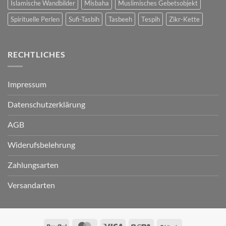
Islamische Wandbilder
Misbaha
Muslimisches Gebetsobjekt
Spirituelle Perlen
Sufi-Tasbih
Tasbeeh
Tespih
Zikr-Kette
RECHTLICHES
Impressum
Datenschutzerklärung
AGB
Widerufsbelehrung
Zahlungsarten
Versandarten
PayPal
MasterCard
Visa
Sepa
BitCoin