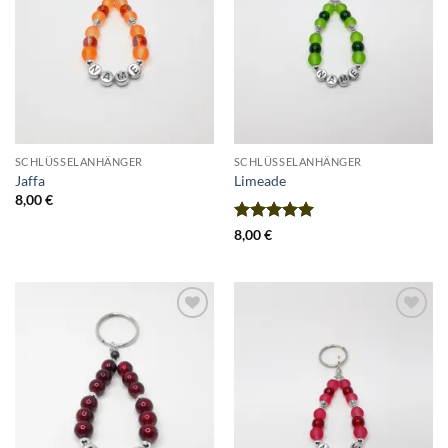
SCHLÜSSELANHÄNGER
SCHLÜSSELANHÄNGER
Jaffa
Limeade
8,00
€
Bewertet
8,00
€
mit
5
von
5
Add to
Add to
Wishlist
Wishlist